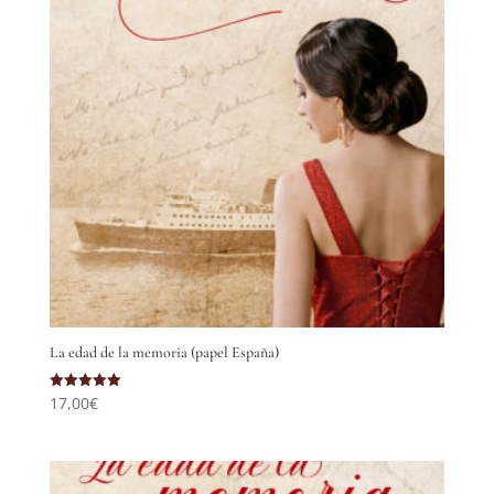
La edad de la memoria (papel España)
17,00
€
Valorado
con
5.00
de 5