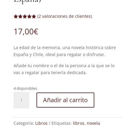
(
2
valoraciones de clientes)
Valorado
con
5.00
de
17,00
€
5 en base
a
valoracione
s de
La edad de la memoria, una novela histórica sobre
clientes
España y Chile, ideal para regalar o disfrutar.
Añade tu nombre o el de la persona a la que se lo
vas a regalar para tenerla dedicada.
4 disponibles
La
Añadir al carrito
edad
de
la
memoria
Categoría:
Libros
Etiquetas:
libros
,
novela
(papel